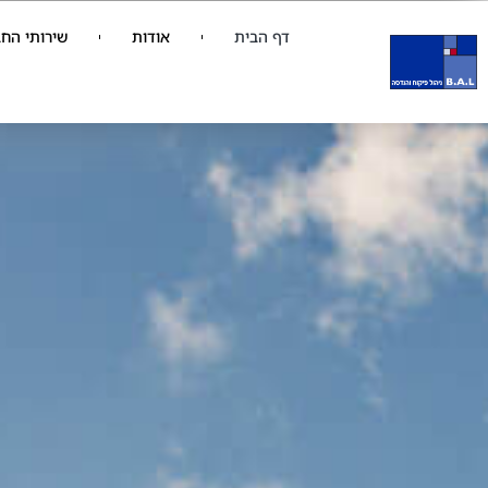
ף
בית
דף הבית
אודות
שירותי הח
B.A.
יהול
יקוח
הנדסה